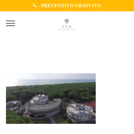
-
PREVENTIVO GRATUITO
Fronte End