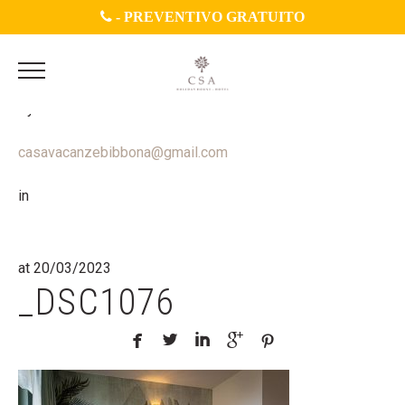
-
PREVENTIVO GRATUITO
By
casavacanzebibbona@gmail.com
in
at 20/03/2023
_DSC1076




