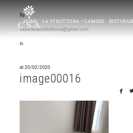
By
HOME
LA STRUTTURA
CAMERE
RISTORAN
casavacanzebibbona@gmail.com
in
at 20/02/2020
image00016
