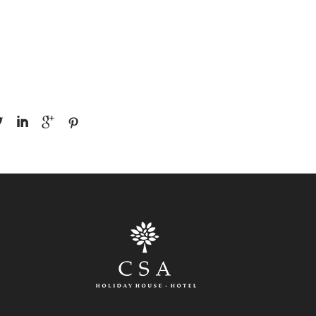



