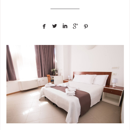




